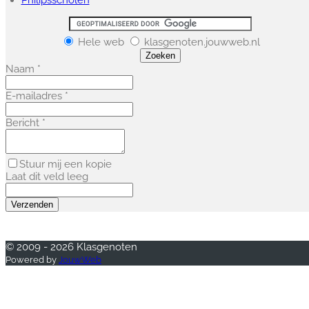
Hele web
klasgenoten.jouwweb.nl
Naam *
E-mailadres *
Bericht *
Stuur mij een kopie
Laat dit veld leeg
Verzenden
© 2009 - 2026 Klasgenoten
Powered by
JouwWeb