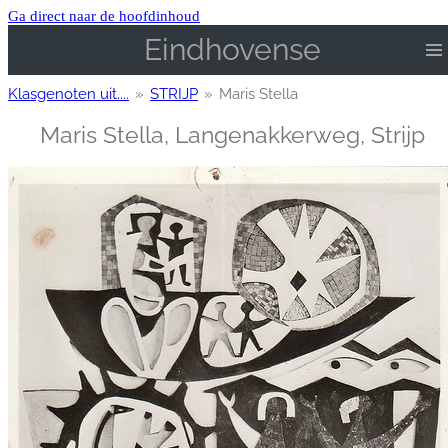
Ga direct naar de hoofdinhoud
Eindhovense
Klasgenoten uit....
»
STRIJP
»
Maris Stella
Maris Stella, Langenakkerweg, Strijp