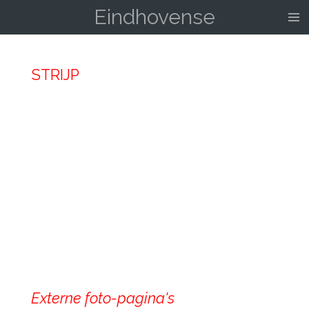
Eindhovense
Ga
direct
naar
de
STRIJP
hoofdinhoud
Externe foto-pagina's