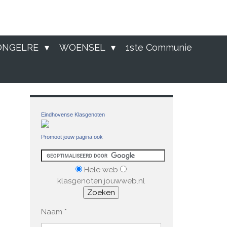
ONGELRE
WOENSEL
1ste Communie
Eindhovense Klasgenoten
Promoot jouw pagina ook
Hele web
klasgenoten.jouwweb.nl
Naam *