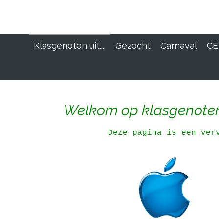
Ga
direct
naar
de
Klasgenoten uit....
Gezocht
Carnaval
C
hoofdinhoud
Welkom op klasgenote
Deze pagina is een ve