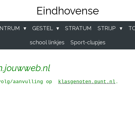
Eindhovense
ENTRUM
GESTEL
STRATUM
STRIJP
T
school linkjes
Sport-clupjes
n.jouwweb.nl
rvolg/aanvulling op
klasgenoten.punt.nl
.